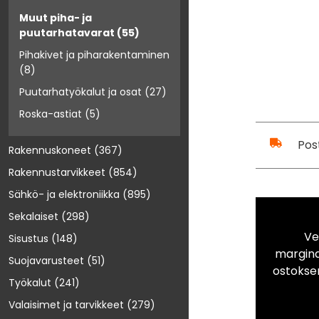
Muut piha- ja
puutarhatavarat
(55)
Pihakivet ja piharakentaminen
(8)
Puutarhatyökalut ja osat
(27)
Roska-astiat
(5)
Pos
Rakennuskoneet
(367)
Rakennustarvikkeet
(854)
Sähkö- ja elektroniikka
(895)
Sekalaiset
(298)
Ve
Sisustus
(148)
marginaa
Suojavarusteet
(51)
ostokse
Työkalut
(241)
Valaisimet ja tarvikkeet
(279)