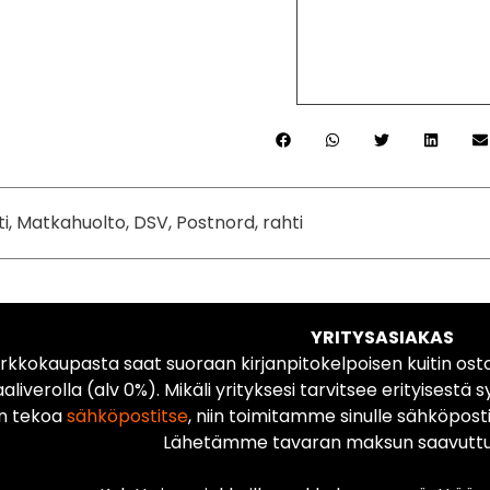
ti, Matkahuolto, DSV, Postnord, rahti
YRITYSASIAKAS
rkkokaupasta saat suoraan kirjanpitokelpoisen kuitin ost
liverolla (alv 0%). Mikäli yrityksesi tarvitsee erityisestä s
n tekoa
sähköpostitse
, niin toimitamme sinulle sähköposti
Lähetämme tavaran maksun saavuttua