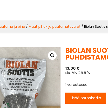
uutarha ja piha
/
Muut piha- ja puutarhatavarat
/ Biolan Suotis
BIOLAN SUO
PUHDISTAMO
13,00
€
sis. Alv 25.5 %
1 varastossa
Lisää ostoskoriin