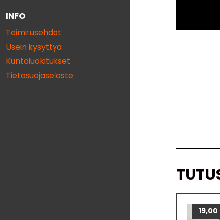
INFO
Toimitusehdot
Usein kysyttyä
Kuntoluokitukset
Tietosuojaseloste
TUTU
19,00