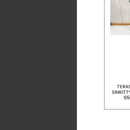
TERA
SINKIT
65