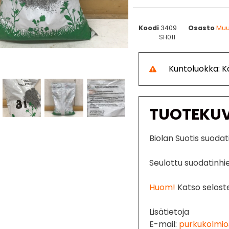
Koodi
3409
Osasto
Muu
SH011
Kuntoluokka: 
TUOTEKU
Biolan Suotis suoda
Seulottu suodatinhi
Huom!
Katso seloste
Lisätietoja
E-mail:
purkukolmio