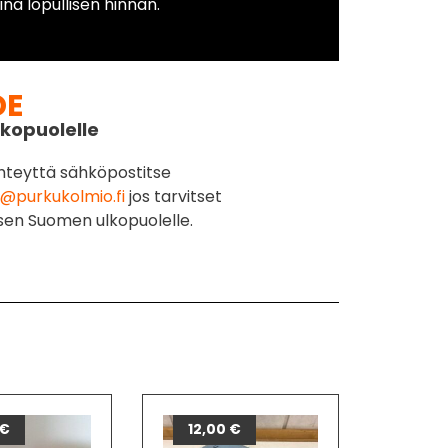
na lopullisen hinnan.
DE
kopuolelle
hteyttä sähköpostitse
@purkukolmio.fi
jos tarvitset
sen Suomen ulkopuolelle.
€
12,00
€