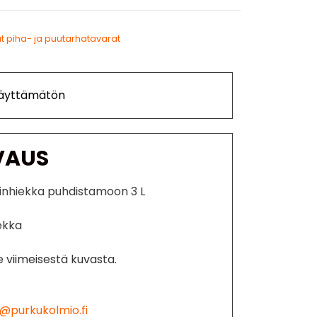
t piha- ja puutarhatavarat
Käyttämätön
VAUS
tinhiekka puhdistamoon 3 L
ekka
 viimeisestä kuvasta.
@purkukolmio.fi