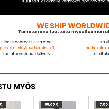
Kuluttaja-asiakkaille verkkokauppa näyttää ai
WE SHIP WORLDWI
Toimitamme tuotteita myös Suomen ul
Please contact us via email
Ota y
purkukolmio@purkukolmio.fi
purkukolmio
for international delivery!
toimituk
STU MYÖS
€
95,00
€
7,00