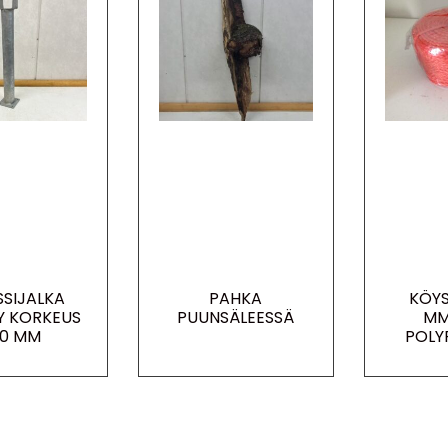
SSIJALKA
PAHKA
KÖYS
TY KORKEUS
PUUNSÄLEESSÄ
MM
0 MM
POLY