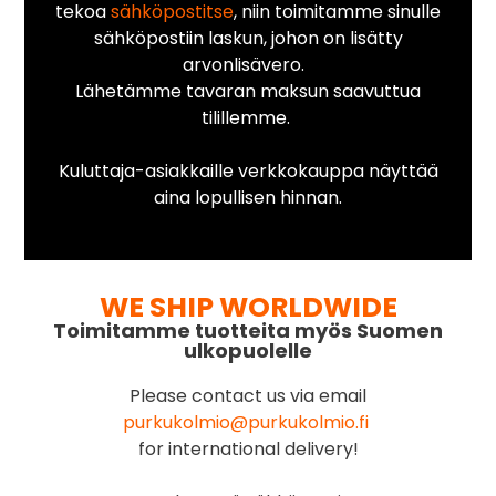
tekoa
sähköpostitse
, niin toimitamme sinulle
sähköpostiin laskun, johon on lisätty
arvonlisävero.
Lähetämme tavaran maksun saavuttua
tilillemme.
Kuluttaja-asiakkaille verkkokauppa näyttää
aina lopullisen hinnan.
WE SHIP WORLDWIDE
Toimitamme tuotteita myös Suomen
ulkopuolelle
Please contact us via email
purkukolmio@purkukolmio.fi
for international delivery!