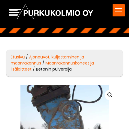
Etusivu
/
Ajoneuvot, kuljettaminen ja
maanrakennus
/
Maanrakennuskoneet ja
lisälaitteet
/ Betonin pulveroija