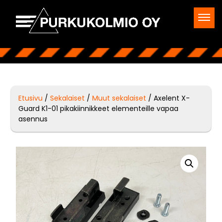
Etusivu
/
Sekalaiset
/
Muut sekalaiset
/ Axelent X-
Guard K1-01 pikakiinnikkeet elementeille vapaa
asennus