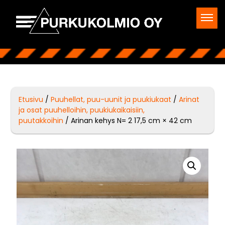
Etusivu
/
Puuhellat, puu-uunit ja puukiukaat
/
Arinat
ja osat puuhelloihin, puukiukaikaisiin,
puutakkoihin
/ Arinan kehys N= 2 17,5 cm × 42 cm