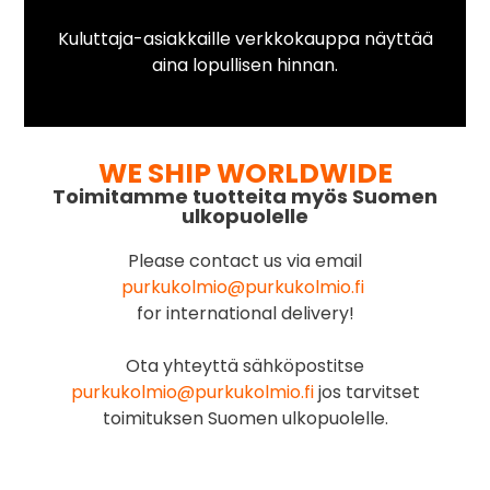
Kuluttaja-asiakkaille verkkokauppa näyttää
aina lopullisen hinnan.
WE SHIP WORLDWIDE
Toimitamme tuotteita myös Suomen
ulkopuolelle
Please contact us via email
purkukolmio@purkukolmio.fi
for international delivery!
Ota yhteyttä sähköpostitse
purkukolmio@purkukolmio.fi
jos tarvitset
toimituksen Suomen ulkopuolelle.