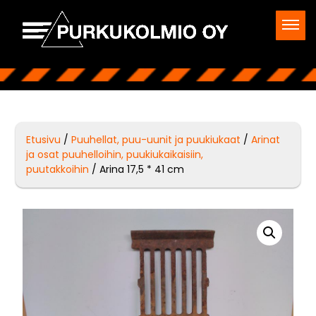
Etusivu
/
Puuhellat, puu-uunit ja puukiukaat
/
Arinat
ja osat puuhelloihin, puukiukaikaisiin,
puutakkoihin
/ Arina 17,5 * 41 cm