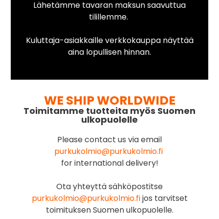
Lähetämme tavaran maksun saavuttua
tilillemme.
Kuluttaja-asiakkaille verkkokauppa näyttää
aina lopullisen hinnan.
WE SHIP WORLDWIDE
Toimitamme tuotteita myös Suomen
ulkopuolelle
Please contact us via email
purkukolmio@purkukolmio.fi
for international delivery!
Ota yhteyttä sähköpostitse
purkukolmio@purkukolmio.fi
jos tarvitset
toimituksen Suomen ulkopuolelle.