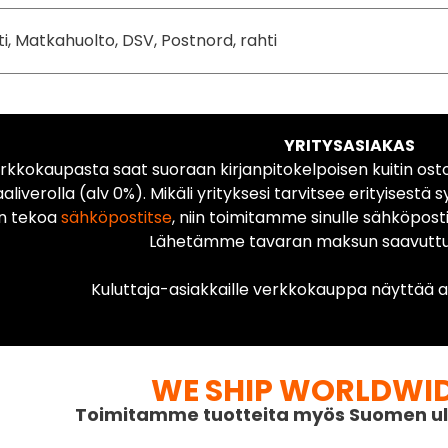
ti, Matkahuolto, DSV, Postnord, rahti
YRITYSASIAKAS
rkkokaupasta saat suoraan kirjanpitokelpoisen kuitin ost
liverolla (alv 0%). Mikäli yrityksesi tarvitsee erityisestä s
n tekoa
sähköpostitse
, niin toimitamme sinulle sähköposti
Lähetämme tavaran maksun saavuttua
Kuluttaja-asiakkaille verkkokauppa näyttää ai
WE SHIP WORLDWI
Toimitamme tuotteita myös Suomen ul