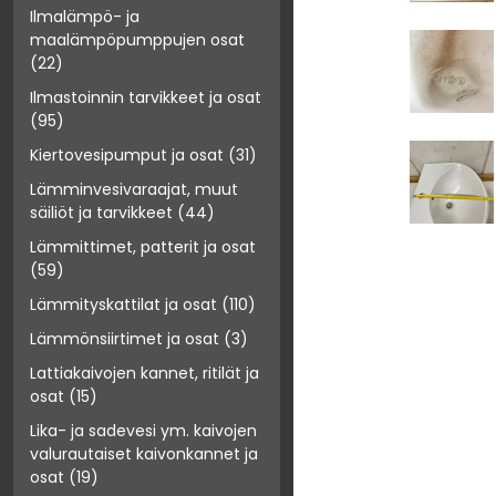
Ilmalämpö- ja
maalämpöpumppujen osat
(22)
Ilmastoinnin tarvikkeet ja osat
(95)
Kiertovesipumput ja osat
(31)
Lämminvesivaraajat, muut
säiliöt ja tarvikkeet
(44)
Lämmittimet, patterit ja osat
(59)
Lämmityskattilat ja osat
(110)
Lämmönsiirtimet ja osat
(3)
Lattiakaivojen kannet, ritilät ja
osat
(15)
Lika- ja sadevesi ym. kaivojen
valurautaiset kaivonkannet ja
osat
(19)