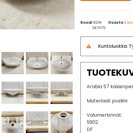
Koodi
9219
Osasto
Käsi
SK7H75
Kuntoluokka: 
TUOTEKU
Arabia 57 käsienpe
Materiaali: posliini
Valumerkinnät:
5902
DF