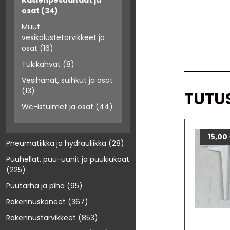
Käsienpesualtaat ja
osat
(34)
Muut
vesikalustetarvikkeet ja
osat
(16)
Tukikahvat
(8)
Vesihanat, suihkut ja osat
(13)
TUTU
Wc-istuimet ja osat
(44)
15,00
Pneumatiikka ja hydrauliikka
(28)
Puuhellat, puu-uunit ja puukiukaat
(225)
Puutarha ja piha
(95)
Rakennuskoneet
(367)
Rakennustarvikkeet
(853)