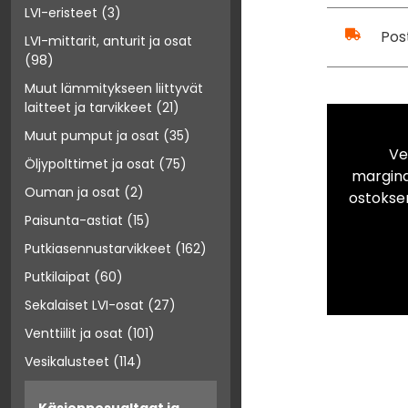
LVI-eristeet
(3)
Pos
LVI-mittarit, anturit ja osat
(98)
Muut lämmitykseen liittyvät
laitteet ja tarvikkeet
(21)
Muut pumput ja osat
(35)
Ve
Öljypolttimet ja osat
(75)
marginaa
Ouman ja osat
(2)
ostokse
Paisunta-astiat
(15)
Putkiasennustarvikkeet
(162)
Putkilaipat
(60)
Sekalaiset LVI-osat
(27)
Venttiilit ja osat
(101)
Vesikalusteet
(114)