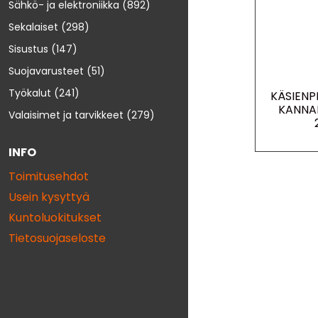
Sähkö- ja elektroniikka
(892)
Sekalaiset
(298)
Sisustus
(147)
Suojavarusteet
(51)
Työkalut
(241)
KÄSIENP
KANNA
Valaisimet ja tarvikkeet
(279)
INFO
Toimitusehdot
Usein kysyttyä
Kuntoluokitukset
Tietosuojaseloste