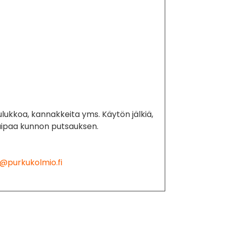
ulukkoa, kannakkeita yms. Käytön jälkiä,
kaipaa kunnon putsauksen.
@purkukolmio.fi