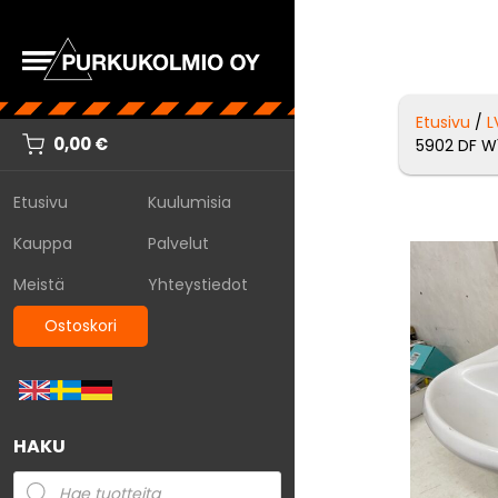
Etusivu
/
L
0,00
€
5902 DF W
Etusivu
Kuulumisia
Kauppa
Palvelut
Meistä
Yhteystiedot
Ostoskori
HAKU