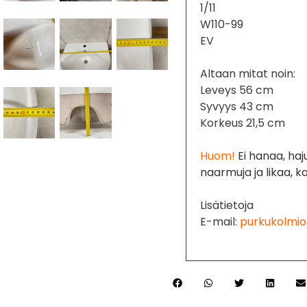
1/11
W110-99
EV
Altaan mitat noin:
Leveys 56 cm
Syvyys 43 cm
Korkeus 21,5 cm
Huom!
Ei hanaa, haj
naarmuja ja likaa, 
Lisätietoja
E-mail:
purkukolmio