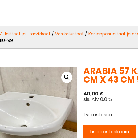
VI-laitteet ja -tarvikkeet
/
Vesikalusteet
/
Käsienpesualtaat ja os
110-99
ARABIA 57 
CM X 43 CM 
40,00
€
sis. Alv 0.0 %
1 varastossa
Lisää ostoskoriin