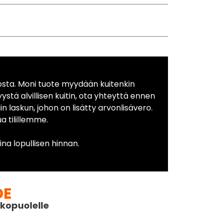
osta. Moni tuote myydään kuitenkin
yystä alvillisen kuitin, ota yhteyttä ennen
in laskun, johon on lisätty arvonlisävero.
 tilillemme.
na lopullisen hinnan.
DE
kopuolelle