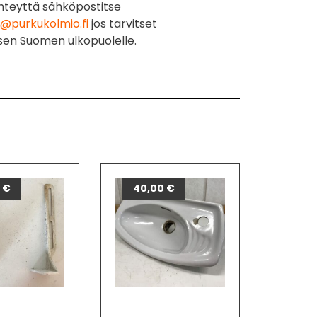
hteyttä sähköpostitse
@purkukolmio.fi
jos tarvitset
sen Suomen ulkopuolelle.
0
€
40,00
€