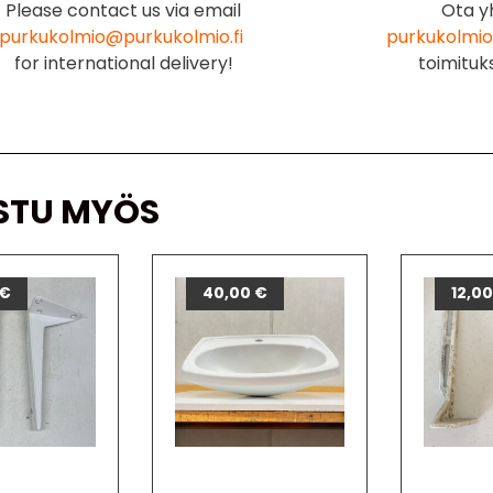
Please contact us via email
Ota y
purkukolmio@purkukolmio.fi
purkukolmio
for international delivery!
toimituk
STU MYÖS
€
40,00
€
12,0