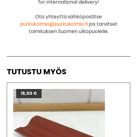
for international delivery!
Ota yhteyttä sähköpostitse
purkukolmio@purkukolmio.fi
jos tarvitset
toimituksen Suomen ulkopuolelle.
TUTUSTU MYÖS
15,00
€