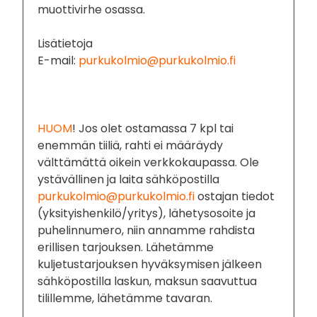
muottivirhe osassa.
Lisätietoja
E-mail:
purkukolmio@purkukolmio.fi
HUOM
! Jos olet ostamassa 7 kpl tai
enemmän tiiliä, rahti ei määräydy
välttämättä oikein verkkokaupassa. Ole
ystävällinen ja laita sähköpostilla
purkukolmio@purkukolmio.fi
ostajan tiedot
(yksityishenkilö/yritys), lähetysosoite ja
puhelinnumero, niin annamme rahdista
erillisen tarjouksen. Lähetämme
kuljetustarjouksen hyväksymisen jälkeen
sähköpostilla laskun, maksun saavuttua
tilillemme, lähetämme tavaran.