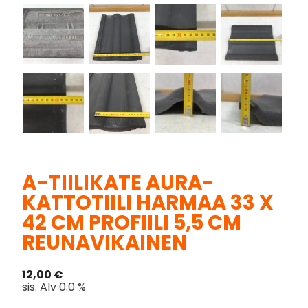
A-TIILIKATE AURA-
KATTOTIILI HARMAA 33 X
42 CM PROFIILI 5,5 CM
REUNAVIKAINEN
12,00
€
sis. Alv 0.0 %