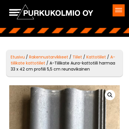
Etusivu
/
Rakennustarvikkeet
/
Tiilet
/
Kattotiilet
/
A-
tiilikate kattotiilet
/ A-Tiilikate Aura-kattotiili harmaa
33 x 42 cm profiili 5,5 cm reunavikainen