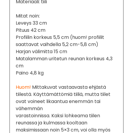
Materiaali: tiili
Mitat noin:
Leveys 33 cm
Pituus 42 cm
Profiilin korkeus 5,5 cm (huom! profiilit
saattavat vaihdella 5,2 cm-5,8 cm)
Harjan välimitta 15 cm
Matalamman uritetun reunan korkeus 4,3
cm
Paino 4,8 kg
Huom!
Mittakuvat vastaavasta ehjästä
tiilestä. Käyttämättömiä tiiliä, mutta tiilet
ovat voineet likaantua enemmän tai
vähemmän
varastoinnissa. Kaksi lohkeama tiilen
reunassa ja kulmassa kooltaan
maksimissaan noin 5×3 cm, voi olla myös