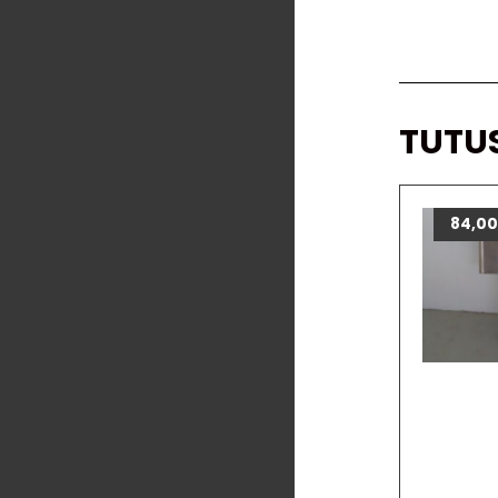
TUTU
84,0