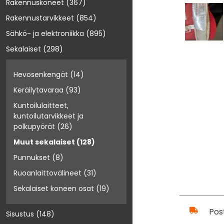
Rakennuskoneet
(367)
Rakennustarvikkeet
(854)
Sähkö- ja elektroniikka
(895)
Sekalaiset
(298)
Hevosenkengät
(14)
Keräilytavaraa
(93)
Kuntoilulaitteet,
kuntoilutarvikkeet ja
polkupyörät
(26)
Muut sekalaiset
(128)
Punnukset
(8)
Ruoanlaittovälineet
(31)
Sekalaiset koneen osat
(19)
Pos
Sisustus
(148)