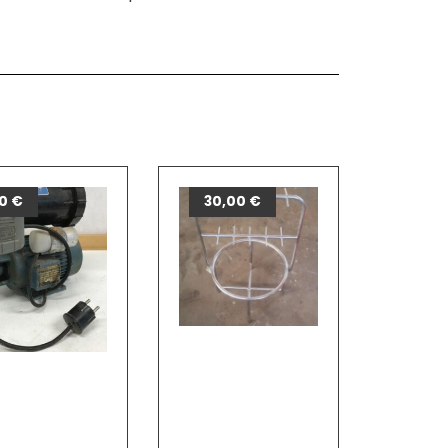
00
€
30,00
€