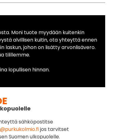
osta. Moni tuote myydään kuitenkin
yystä alvillisen kuitin, ota yhteyttä ennen
in laskun, johon on lisätty arvonlisävero.
 tilillemme.
na lopullisen hinnan.
DE
kopuolelle
hteyttä sähköpostitse
@purkukolmio.fi
jos tarvitset
sen Suomen ulkopuolelle.