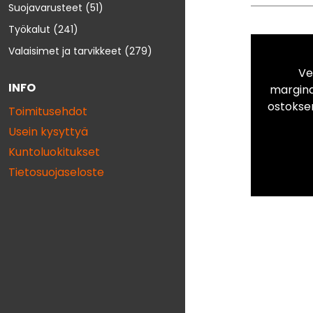
Suojavarusteet
(51)
Työkalut
(241)
Valaisimet ja tarvikkeet
(279)
Ve
INFO
marginaa
ostokse
Toimitusehdot
Usein kysyttyä
Kuntoluokitukset
Tietosuojaseloste