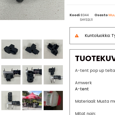
Koodi
8344
Osasto
Muu
SHY32L11
Kuntoluokka: 
TUOTEKU
A-tent pop up telta
Amwerk
A-tent
Materiaali: Musta m
Mitat noin: