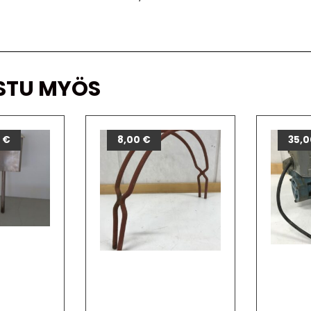
STU MYÖS
0
€
8,00
€
35,