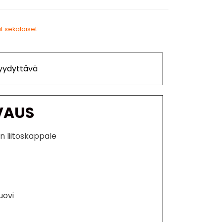
t sekalaiset
Tyydyttävä
VAUS
n liitoskappale
uovi