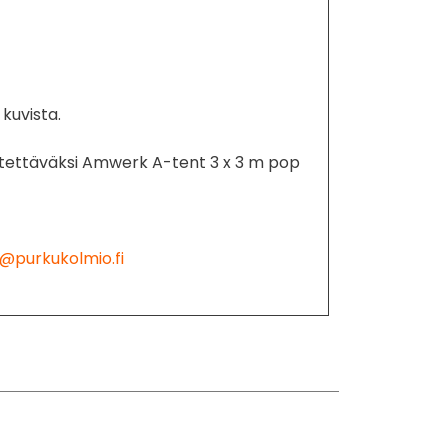
kuvista.
tettäväksi Amwerk A-tent 3 x 3 m pop
@purkukolmio.fi