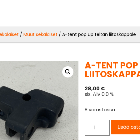
ekalaiset
/
Muut sekalaiset
/ A-tent pop up teltan liitoskappale
A-TENT POP
LIITOSKAPP
28,00
€
sis. Alv 0.0 %
8 varastossa
Lisää ost