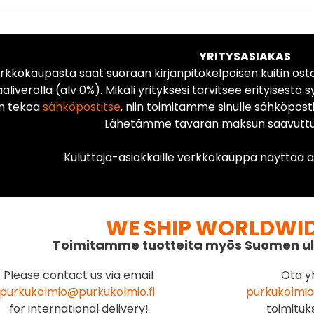
YRITYSASIAKAS
rkkokaupasta saat suoraan kirjanpitokelpoisen kuitin ost
liverolla (alv 0%). Mikäli yrityksesi tarvitsee erityisestä s
n tekoa
sähköpostitse
, niin toimitamme sinulle sähköposti
Lähetämme tavaran maksun saavuttua
Kuluttaja-asiakkaille verkkokauppa näyttää ai
WE SHIP WORLDWI
Toimitamme tuotteita myös Suomen ul
Please contact us via email
Ota y
purkukolmio@purkukolmio.fi
purkukolmio
for international delivery!
toimituk