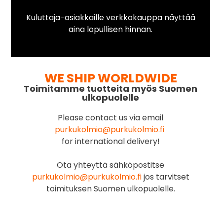
Kuluttaja-asiakkaille verkkokauppa näyttää
aina lopullisen hinnan.
WE SHIP WORLDWIDE
Toimitamme tuotteita myös Suomen
ulkopuolelle
Please contact us via email
purkukolmio@purkukolmio.fi
for international delivery!
Ota yhteyttä sähköpostitse
purkukolmio@purkukolmio.fi
jos tarvitset
toimituksen Suomen ulkopuolelle.