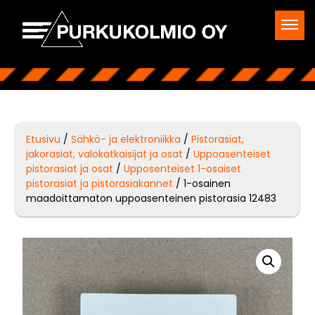
Etusivu
/
Sähkö- ja elektroniikka
/
Pistorasiat,
jakorasiat, valokatkaisijat ja osat
/
Uppoasenteiset
pistorasiat ja osat
/
Upposenteiset 1-osaiset
pistorasiat ja pistorasiakannet
/ 1-osainen
maadoittamaton uppoasenteinen pistorasia 12483