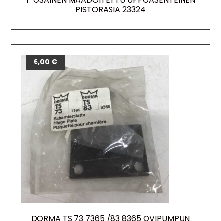
1-OSAINEN MAADOITETTU UPPOASENTEINEN
PISTORASIA 23324
6,00
€
DORMA TS 73 7365 /83 8365 OVIPUMPUN