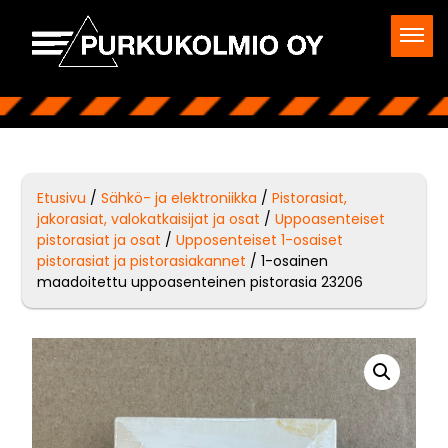
Etusivu
/
Sähkö- ja elektroniikka
/
Pistorasiat,
jakorasiat, valokatkaisijat ja osat
/
Uppoasenteiset
pistorasiat ja osat
/
Upposenteiset 1-osaiset
pistorasiat ja pistorasiakannet
/ 1-osainen
maadoitettu uppoasenteinen pistorasia 23206