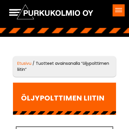
Etusivu
/ Tuotteet avainsanalla “öljypolttimen
liitin”
ÖLJYPOLTTIMEN LIITIN