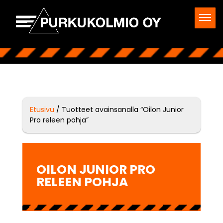
Etusivu
/ Tuotteet avainsanalla “Oilon Junior
Pro releen pohja”
OILON JUNIOR PRO
RELEEN POHJA