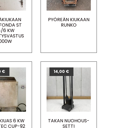
ÄKIUKAAN
PYÖREÄN KIUKAAN
FONDA ST
RUNKO
4/6 KW
TYSVASTUS
000W
0
€
14,00
€
IUAS 6 KW
TAKAN NUOHOUS-
EC CUP-92
SETTI