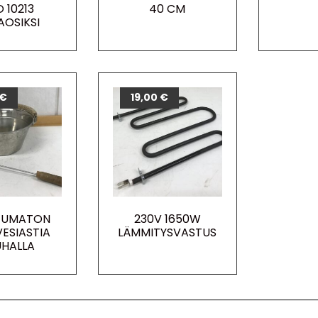
 10213
40 CM
AOSIKSI
€
19,00
€
TUMATON
230V 1650W
VESIASTIA
LÄMMITYSVASTUS
HALLA