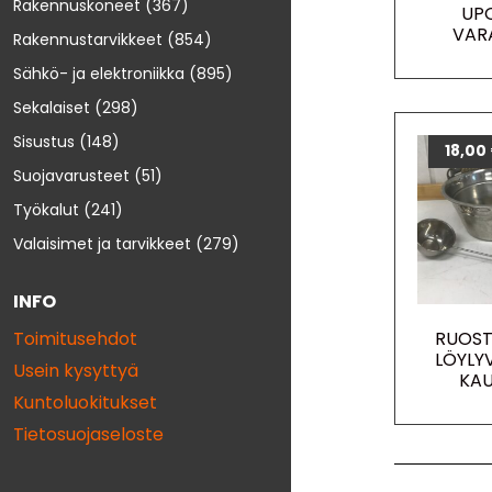
Rakennuskoneet
(367)
UPO
VAR
Rakennustarvikkeet
(854)
Sähkö- ja elektroniikka
(895)
Sekalaiset
(298)
Sisustus
(148)
18,00
Suojavarusteet
(51)
Työkalut
(241)
Valaisimet ja tarvikkeet
(279)
INFO
RUOS
Toimitusehdot
LÖYLY
Usein kysyttyä
KAU
Kuntoluokitukset
Tietosuojaseloste