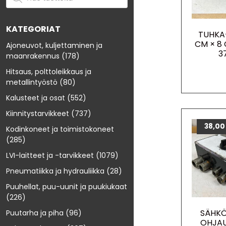
KATEGORIAT
TUHKA
CM × 8
Ajoneuvot, kuljettaminen ja
3
maanrakennus
(178)
Hitsaus, polttoleikkaus ja
metallintyöstö
(80)
Kalusteet ja osat
(552)
Kiinnitystarvikkeet
(737)
38,0
Kodinkoneet ja toimistokoneet
(285)
LVI-laitteet ja -tarvikkeet
(1079)
Pneumatiikka ja hydrauliikka
(28)
Puuhellat, puu-uunit ja puukiukaat
(226)
SÄHKÖ
Puutarha ja piha
(96)
OHJAU