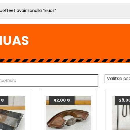
uotteet avainsanalla “kiuas”
IUAS
Valitse os
0
€
42,00
€
29,0