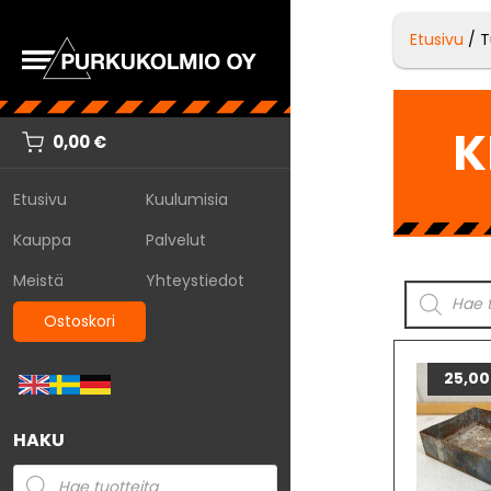
Etusivu
/ T
K
0,00
€
Etusivu
Kuulumisia
Kauppa
Palvelut
Meistä
Yhteystiedot
Ostoskori
25,0
HAKU