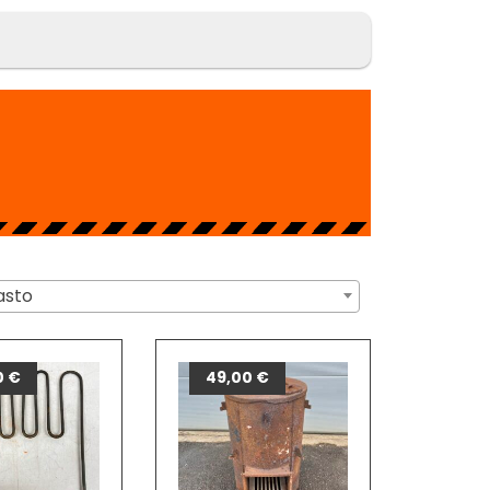
asto
0
€
49,00
€