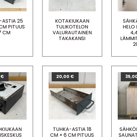
-ASTIA 25
KOTAKIUKAAN
SÄHK
 CM PITUUS
TULIKOTELON
HELO 
7 CM
VALURAUTAINEN
4,
TAKAKANSI
LÄMMI
2
0
€
20,00
€
35,0
KIUKAAN
TUHKA-ASTIA 18
SÄHKÖK
SKESKUS
CM × 6 CM PITUUS
SAUNAT