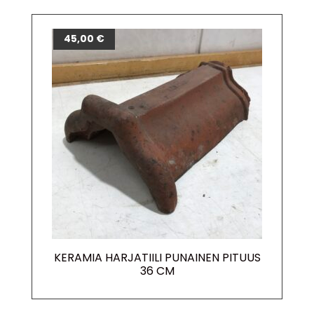
45,00
€
KERAMIA HARJATIILI PUNAINEN PITUUS
36 CM