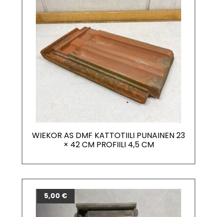
WIEKOR AS DMF KATTOTIILI PUNAINEN 23
× 42 CM PROFIILI 4,5 CM
5,00
€