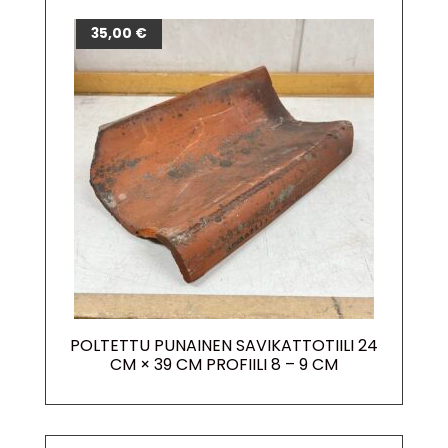
35,00
€
POLTETTU PUNAINEN SAVIKATTOTIILI 24
CM × 39 CM PROFIILI 8 – 9 CM