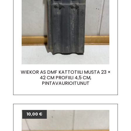
WIEKOR AS DMF KATTOTIILI MUSTA 23 ×
42 CM PROFIILI 4,5 CM,
PINTAVAURIOITUNUT
10,00
€