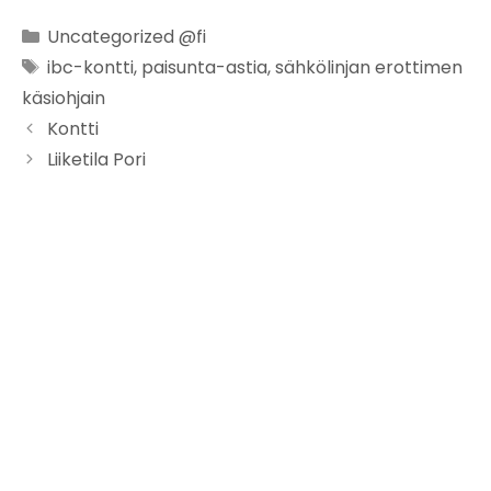
Uncategorized @fi
ibc-kontti
,
paisunta-astia
,
sähkölinjan erottimen
käsiohjain
Kontti
Liiketila Pori