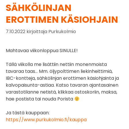
SÄHKÖLINJAN
EROTTIMEN KÄSIOHJAIN
7.10.2022
kirjoittaja
Purkukolmio
Mahtavaa viikonloppua SINULLE!
Tällä viikolla me lisättiin nettiin monenmoista
tavaraa taas… Mm. öljypolttimen liekinheittimiä,
IBC-kontteja, sähkölinjan erottimen käsiohjainta ja
kalvopaisunta-astiaa. Katso tavaran ajantasainen
varastotilanne netistä, klikkaa ostoskoriin, maksa,
hae postista tai nouda Porista
Ja tästä kauppaan:
https://www.purkukolmio.fi/kauppa