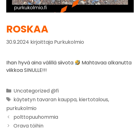
ROSKAA
30.9.2024
kirjoittaja
Purkukolmio
Ihan hyvä aina välillä siivota
Mahtavaa alkanutta
viikkoa SINULLE!!!
Uncategorized @fi
käytetyn tavaran kauppa
,
kiertotalous
,
purkukolmio
polttopuuhommia
Orava töihin