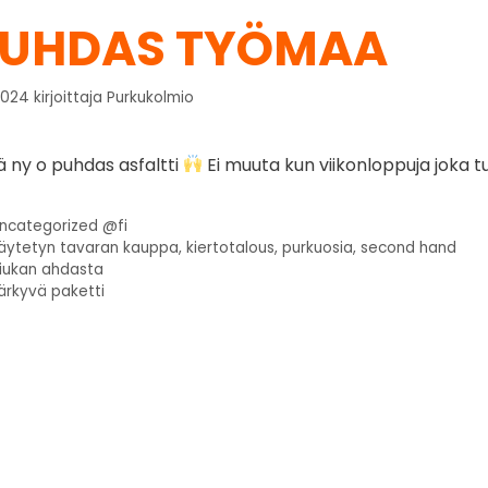
UHDAS TYÖMAA
2024
kirjoittaja
Purkukolmio
ä ny o puhdas asfaltti
Ei muuta kun viikonloppuja joka 
ncategorized @fi
äytetyn tavaran kauppa
,
kiertotalous
,
purkuosia
,
second hand
iukan ahdasta
ärkyvä paketti