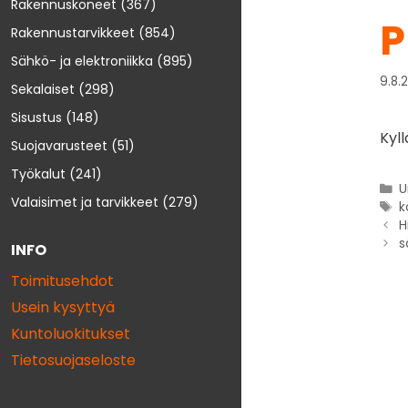
Rakennuskoneet
(367)
P
Rakennustarvikkeet
(854)
Sähkö- ja elektroniikka
(895)
9.8.
Sekalaiset
(298)
Sisustus
(148)
Kyll
Suojavarusteet
(51)
Työkalut
(241)
U
Valaisimet ja tarvikkeet
(279)
k
H
s
INFO
Toimitusehdot
Usein kysyttyä
Kuntoluokitukset
Tietosuojaseloste