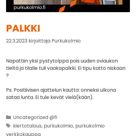
PALKKI
22.3.2023
kirjoittaja
Purkukolmio
Napattiin yksi pystytolppa pois uuden oviaukon
tieltä ja tilalle tuli vaakapalkki. Ei tipu katto niskaan
?
Ps. Positiivisen ajattelun kautta: onneksi ulkona
sataa lunta. Ei tule kevät vielä(kään).
Uncategorized @fi
kiertotalous
,
purkukolmio
,
purkukolmio
verkkokauppa