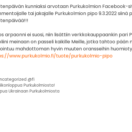
stenpäivän kunniaksi arvotaan Purkukolmion Facebook-siv
mentoijalle tai jakajalle Purkukolmion pipo 9.3.2022 siin
stenpäivää!!!
os arpaonni ei suosi, niin lisättiin verkkokauppaankin par
oliini meinaan on passeli kaikille Meille, jotka tahtoo pä
sointuu mahdottoman hyvin muuten oransseihin huomiotyö
ps://www.purkukolmio.fi/tuote/purkukolmio-pipo
ncategorized @fi
iikonloppua Purkukolmiosta!
pua Ukrainaan Purkukolmiosta