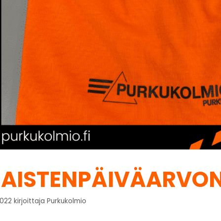
AISTENPÄIVÄARVON
2022
kirjoittaja
Purkukolmio