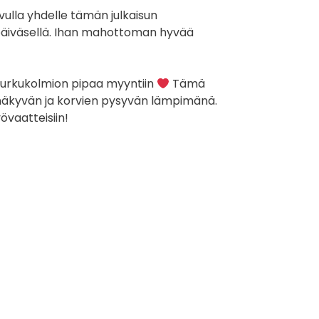
ulla yhdelle tämän julkaisun
ä päiväsellä. Ihan mahottoman hyvää
i Purkukolmion pipaa myyntiin
Tämä
än näkyvän ja korvien pysyvän lämpimänä.
vaatteisiin!