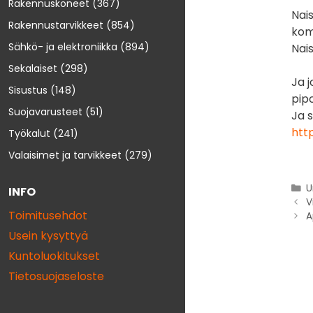
Rakennuskoneet
(367)
Nai
Rakennustarvikkeet
(854)
kom
Sähkö- ja elektroniikka
(894)
Nai
Sekalaiset
(298)
Ja j
Sisustus
(148)
pip
Suojavarusteet
(51)
Ja 
htt
Työkalut
(241)
Valaisimet ja tarvikkeet
(279)
U
INFO
V
Toimitusehdot
A
Usein kysyttyä
Kuntoluokitukset
Tietosuojaseloste