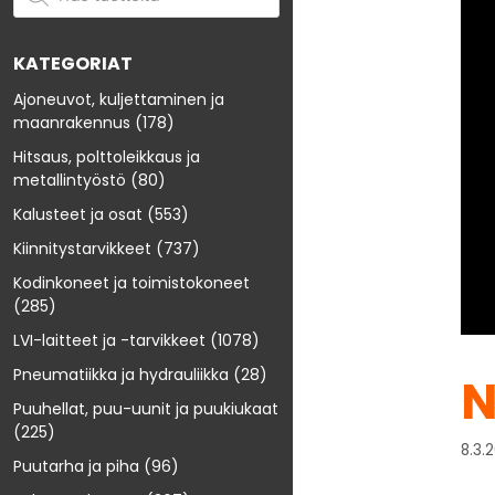
KATEGORIAT
Ajoneuvot, kuljettaminen ja
maanrakennus
(178)
Hitsaus, polttoleikkaus ja
metallintyöstö
(80)
Kalusteet ja osat
(553)
Kiinnitystarvikkeet
(737)
Kodinkoneet ja toimistokoneet
(285)
LVI-laitteet ja -tarvikkeet
(1078)
Pneumatiikka ja hydrauliikka
(28)
N
Puuhellat, puu-uunit ja puukiukaat
(225)
8.3.
Puutarha ja piha
(96)