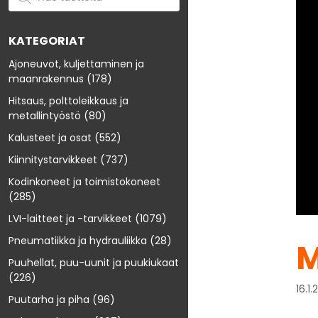
KATEGORIAT
Ajoneuvot, kuljettaminen ja
maanrakennus
(178)
Hitsaus, polttoleikkaus ja
metallintyöstö
(80)
Kalusteet ja osat
(552)
Kiinnitystarvikkeet
(737)
Kodinkoneet ja toimistokoneet
(285)
LVI-laitteet ja -tarvikkeet
(1079)
Pneumatiikka ja hydrauliikka
(28)
M
Puuhellat, puu-uunit ja puukiukaat
(226)
16.1
Puutarha ja piha
(96)