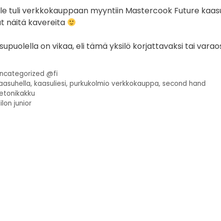
lle tuli verkkokauppaan myyntiin Mastercook Future kaasul
ut näitä kavereita
upuolella on vikaa, eli tämä yksilö korjattavaksi tai varaos
ncategorized @fi
aasuhella
,
kaasuliesi
,
purkukolmio verkkokauppa
,
second hand
etonikakku
ilon junior