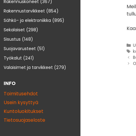
Rakennuskoneet
(367)
Mei
Rakennustarvikkeet
(854)
tull
Sähkö- ja elektroniikka
(895)
Kaas
Sekalaiset
(298)
Sisustus
(148)
U
Suojavarusteet
(51)
k
B
Työkalut
(241)
O
Valaisimet ja tarvikkeet
(279)
INFO
Toimitusehdot
Usein kysyttyä
Kuntoluokitukset
Tietosuojaseloste