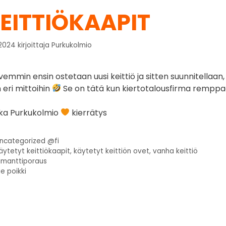
EITTIÖKAAPIT
.2024
kirjoittaja
Purkukolmio
vemmin ensin ostetaan uusi keittiö ja sitten suunnitellaan
 eri mittoihin
Se on tätä kun kiertotalousfirma remppa
ka Purkukolmio
kierrätys
ncategorized @fi
äytetyt keittiökaapit
,
käytetyt keittiön ovet
,
vanha keittiö
imanttiporaus
ie poikki