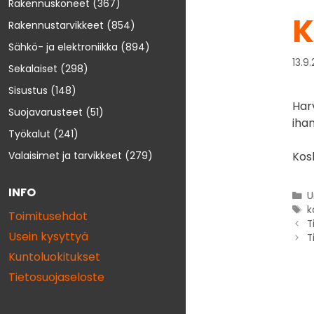
Rakennuskoneet
(367)
K
Rakennustarvikkeet
(854)
Sähkö- ja elektroniikka
(894)
13.9
Sekalaiset
(298)
Sisustus
(148)
Har
Suojavarusteet
(51)
ihan
Työkalut
(241)
Kos
Valaisimet ja tarvikkeet
(279)
INFO
U
k
Toimitusehdot
T
Usein kysyttyä
T
Kuntoluokitukset
Tietosuojaseloste