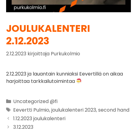
JOULUKALENTERI
2.12.2023
2.12.2023
kirjoittaja
Purkukolmio
2.12.2023 ja lauantain kunniaksi Eevertillä on aikaa
harjoittaa tarkkailutoimintaa
Uncategorized @fi
Eevertti Pulmio
,
joulukalenteri 2023
,
second hand
1.12.2023 joulukalenteri
3.12.2023