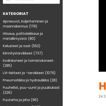
KATEGORIAT
Ajoneuvot, kuljettaminen ja
maanrakennus
(178)
Hitsaus, polttoleikkaus ja
metallintyöstö
(80)
Kalusteet ja osat
(552)
Kiinnitystarvikkeet
(737)
Kodinkoneet ja toimistokoneet
(285)
LVI-laitteet ja -tarvikkeet
(1079)
Pneumatiikka ja hydrauliikka
(28)
H
Puuhellat, puu-uunit ja puukiukaat
(226)
24.2
Puutarha ja piha
(96)