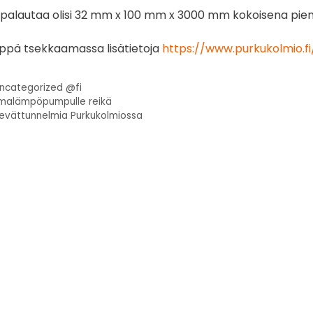
alautaa olisi 32 mm x 100 mm x 3000 mm kokoisena pieni er
ppä tsekkaamassa lisätietoja
https://www.purkukolmio
ncategorized @fi
lmalämpöpumpulle reikä
evättunnelmia Purkukolmiossa