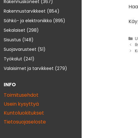
Rakennuskoneet
(367)
Haap
Rakennustarvikkeet
(854)
Sähkö- ja elektroniikka
(895)
Käy
Sekalaiset
(298)
U
Sisustus
(148)
I
Suojavarusteet
(51)
K
Työkalut
(241)
Valaisimet ja tarvikkeet
(279)
INFO
Toimitusehdot
Usein kysyttyä
Kuntoluokitukset
Tietosuojaseloste