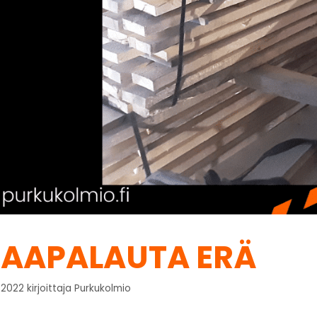
AAPALAUTA ERÄ
.2022
kirjoittaja
Purkukolmio