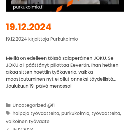
19.12.2024
19.12.2024
kirjoittaja
Purkukolmio
Meillä on edelleen töissä salaperäinen JOKU. Se
JOKU oli päättänyt piilottaa Eevertin. Ihan hetken
aikaa sitten haettiin työkaveria, vaikka
maastoutuminen nyt ei ollut onneksi täydellistä…
Joulukuun 19. päivä menossa!
Uncategorized @fi
halpoja työvaatteita
,
purkukolmio
,
työvaatteita
,
valkoinen työvaate
18.12.2024