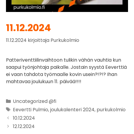
11.12.2024
11.12.2024
kirjoittaja
Purkukolmio
Patteriventtiilinvaihtoon tulikin vähän vauhtia kun
saapui työnjohtaja paikalle. Jostain syystä Eeverttiä
ei vaan tahdota työmaalle kovin usein?!?!? Ihan
mahtavaa joulukuun 11. päivää!!!!
Uncategorized @fi
Eevertti Pulmio
,
joulukalenteri 2024
,
purkukolmio
10.12.2024
12.12.2024